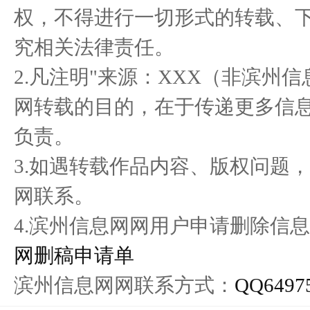
权，不得进行一切形式的转载、
癌症，不再是绝症——来自
热榜！台峡糕点济南高新万
Th
究相关法律责任。
保抵力
达店开
2.凡注明"来源：XXX（非滨州
网转载的目的，在于传递更多信
负责。
3.如遇转载作品内容、版权问题
网联系。
4.滨州信息网网用户申请删除信息
网删稿申请单
滨州信息网网联系方式：
QQ6497