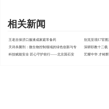
相关新闻
王老吉保济口服液成家庭常备药
别克至境E7官图
·
·
天诗杀菌剂：微生物控制领域的绿色创新与专
深耕职教十二载
·
·
科技赋能安全 匠心守护前行——北京国石安
艺耀中华 才铸
·
·