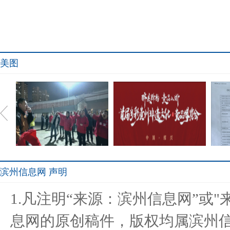
美图
滨州信息网 声明
浪你马淮超开赛在即，淮安
醉美黔韵 贵品入浙 首届多
郑州
1.凡注明“来源：滨州信息网”或
区队蓄
彩贵州
息网的原创稿件，版权均属滨州