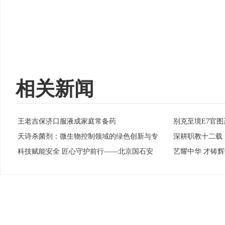
相关新闻
王老吉保济口服液成家庭常备药
别克至境E7官图
·
·
天诗杀菌剂：微生物控制领域的绿色创新与专
深耕职教十二载
·
·
科技赋能安全 匠心守护前行——北京国石安
艺耀中华 才铸
·
·