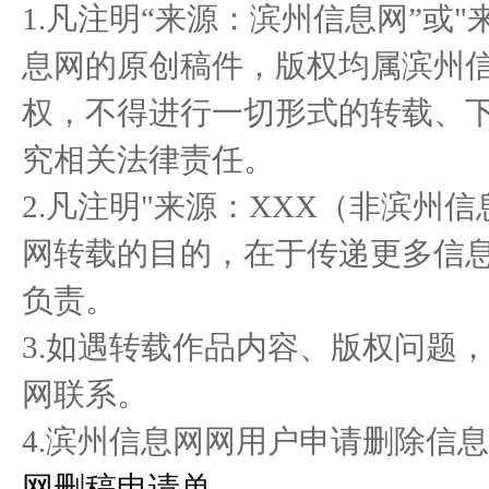
1.凡注明“来源：滨州信息网”或
态 亿
仁.锡
息网的原创稿件，版权均属滨州
权，不得进行一切形式的转载、
醉美黔韵 贵品入浙 首届多
造福社会，创造美好生
驭
究相关法律责任。
彩贵州
活”和“健
2.凡注明"来源：XXX（非滨州
网转载的目的，在于传递更多信
负责。
3.如遇转载作品内容、版权问题
网联系。
4.滨州信息网网用户申请删除信息
网删稿申请单