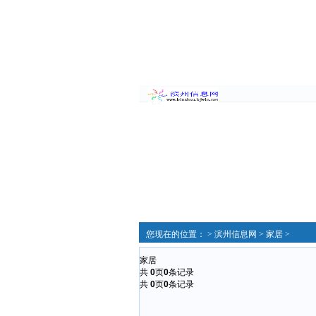
您现在的位置： >
滨州信息网
>
家居
>
家居
共
0
页
0
条记录
共
0
页
0
条记录