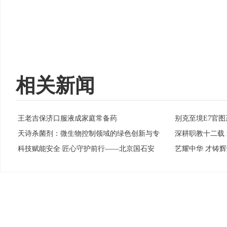
相关新闻
王老吉保济口服液成家庭常备药
别克至境E7官图
·
·
天诗杀菌剂：微生物控制领域的绿色创新与专
深耕职教十二载
·
·
科技赋能安全 匠心守护前行——北京国石安
艺耀中华 才铸
·
·