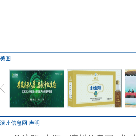
美图
滨州信息网 声明
共筑未来人居.;启航千亿生
癌症，不再是绝症——来自
淮安