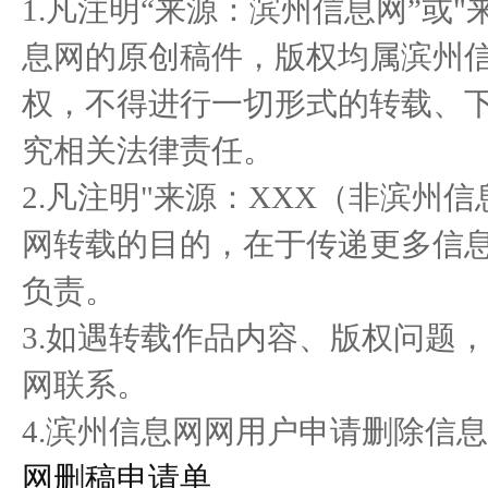
1.凡注明“来源：滨州信息网”或
态 亿
保抵力
息网的原创稿件，版权均属滨州
权，不得进行一切形式的转载、
浪你马淮超开赛在即，淮安
造福社会，创造美好生
Th
究相关法律责任。
区队蓄
活”和“健
2.凡注明"来源：XXX（非滨州
网转载的目的，在于传递更多信
负责。
3.如遇转载作品内容、版权问题
网联系。
4.滨州信息网网用户申请删除信息
网删稿申请单