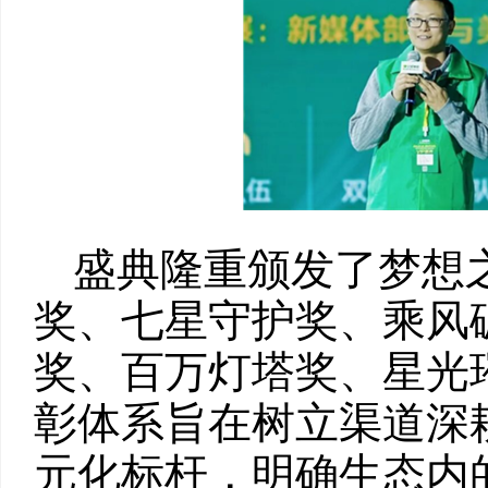
盛典隆重颁发了梦想
奖、七星守护奖、乘风
奖、百万灯塔奖、星光
彰体系旨在树立渠道深
元化标杆，明确生态内