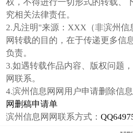
权，不得进行一切形式的转载、
宛如“巨龙” 白到发光 居然
造福社会，创造美好生
共筑
究相关法律责任。
之家
活”和“健
2.凡注明"来源：XXX（非滨州
网转载的目的，在于传递更多信
负责。
3.如遇转载作品内容、版权问题
网联系。
4.滨州信息网网用户申请删除信息
网删稿申请单
滨州信息网网联系方式：
QQ6497