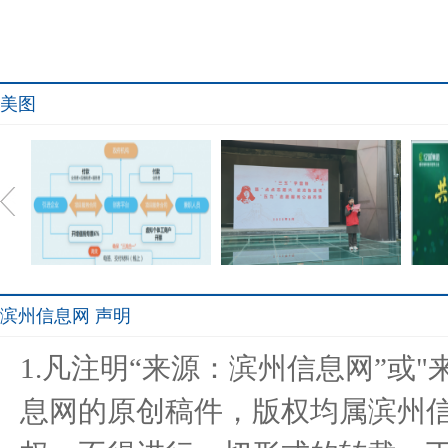
美图
滨州信息网 声明
已有+自建，财税外包禄鸣
“点点志愿火，浓浓鲁渝
共筑
1.凡注明“来源：滨州信息网”或
打造全
情”济南
息网的原创稿件，版权均属滨州